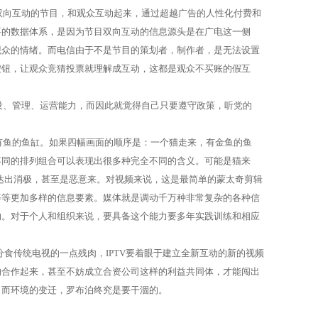
双向互动的节目，和观众互动起来，通过超越广告的人性化付费和
要的数据体系，是因为节目双向互动的信息源头是在广电这一侧
观众的情绪。而电信由于不是节目的策划者，制作者，是无法设置
按钮，让观众竞猜投票就理解成互动，这都是观众不买账的假互
设、管理、运营能力，而因此就觉得自己只要遵守政策，听党的
有鱼的鱼缸。如果四幅画面的顺序是：一个猫走来，有金鱼的鱼
不同的排列组合可以表现出很多种完全不同的含义。可能是猫来
达出消极，甚至是恶意来。对视频来说，这是最简单的蒙太奇剪辑
等等更加多样的信息要素。媒体就是调动千万种非常复杂的各种信
响。对于个人和组织来说，要具备这个能力要多年实践训练和相应
分食传统电视的一点残肉，
IPTV
要着眼于建立全新互动的新的视频
的合作起来，甚至不妨成立合资公司这样的利益共同体，才能闯出
，而环境的变迁，罗布泊终究是要干涸的。