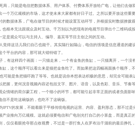
死局，只能是电信把数据体系、用户体系、付费体系开放给广电，让他们去做
出一个万亿规模的市场，这才使未来大家都有好日子过。之所以要开放这些重
时的数据体系，广电在做节目的时候才能设置互动环节，并根据实时数据撩拨
，也根本无法跟观众及时互动。千万别以为把现有的电视节目弹出个二维码或
一定是观众可以与主持人、编导、嘉宾等节目主创之间的互动。
人觉得这活儿我们自己也能干。其实隔行如隔山，电信的强项是信息通道的建
这个平台的内容，那可就大错特错了。
子，有这样四个画面：一只猫走来，一个有金鱼的鱼缸，一只猫离开，一个没
鱼缸，这个顺序可以看出来是猫把金鱼吃了。而如果把这四幅画面换个顺序，
也可能是鱼把猫吓跑了等等。也就是说你本想表达积极的意思，却完全可能表
以把握，更何况音视频内容还包括文字、图片、语音，以及色彩、音乐、节奏
观众情绪的荷尔蒙工程，一个细小的环节，都可能引起非常正面的或者负面影
电信不是吃这碗饭的，也吃不了这碗饭。
为
IPTV
的发展，不能着眼于平移传统电视的运营、内容、盈利形态，那不过是
频产业推向万亿规模。这就必须要电信和广电别光打自己的小算盘，而是真正
则，仅仅着眼抢夺那点收视费，不过是一群打鱼人在罗布泊干涸前的最后挣扎