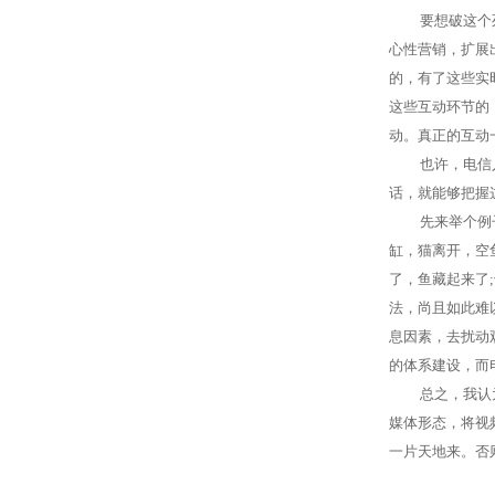
要想破这个
心性营销，扩展
的，有了这些实
这些互动环节的
动。真正的互动
也许，电信
话，就能够把握
先来举个例
缸，猫离开，空
了，鱼藏起来了
;
法，尚且如此难
息因素，去扰动
的体系建设，而
总之，我认
媒体形态，将视
一片天地来。否