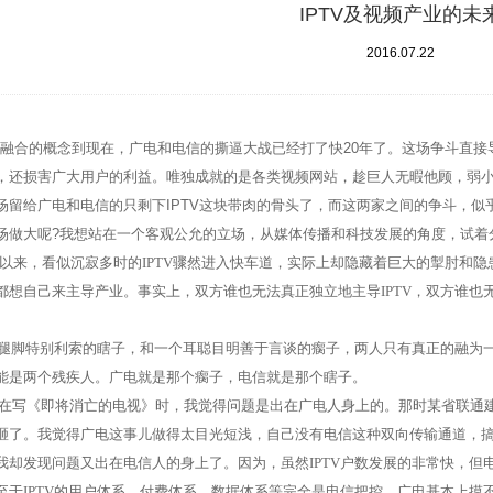
IPTV及视频产业的未
2016.07.22
融合的概念到现在，广电和电信的撕逼大战已经打了快
20
年了。这场争斗直接
，还损害广大用户的利益。唯独成就的是各类视频网站，趁巨人无暇他顾，弱
场留给广电和电信的只剩下
IPTV
这块带肉的骨头了，而这两家之间的争斗，似
场做大呢
?
我想站在一个客观公允的立场，从媒体传播和科技发展的角度，试着
以来，看似沉寂多时的
IPTV
骤然进入快车道，实际上却隐藏着巨大的掣肘和隐
都想自己来主导产业。事实上，双方谁也无法真正独立地主导
IPTV
，双方谁也
腿脚特别利索的瞎子，和一个耳聪目明善于言谈的瘸子，两人只有真正的融为
能是两个残疾人。广电就是那个瘸子，电信就是那个瞎子。
在写《即将消亡的电视》时，我觉得问题是出在广电人身上的。那时某省联通
砸了。我觉得广电这事儿做得太目光短浅，自己没有电信这种双向传输通道，
我却发现问题又出在电信人的身上了。因为，虽然
IPTV
户数发展的非常快，但
至于
IPTV
的用户体系、付费体系、数据体系等完全是电信把控，广电基本上摸