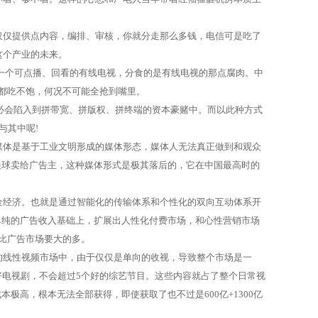
仅仅提供点内容，编排、审核，你就分走那么多钱，电信可是吃了
这个产业的未来。
一个可点播、回看的有线电视，分食的是有线电视的那点腐肉。中
都吃不饱，何况不可能全抢到嘴里。
必会陷入到拼带宽、拼版权、拼终端的资本豪赌中。而以此种方式
与其中呢
!
媒体是基于工业文明形成的媒体形态，媒体人无法真正做到和观众
眼球卖给广告主，这种媒体形式是极其落后的，它在中国最高时的
。
金经济。也就是通过智能化的传输体系和个性化的双向互动体系开
单纯的广告收入基础上，扩展出人性化付费市场，和心性营销市场
比广告市场要大的多。
的线性视频市场中，由于仅仅是单向的收视，导致整个市场是一
好电视剧，不会超过
5
个好的综艺节目。这些内容就占了整个日常视
成本极高，根本无法全部获得，即使获取了也不过是
600
亿
+1300
亿