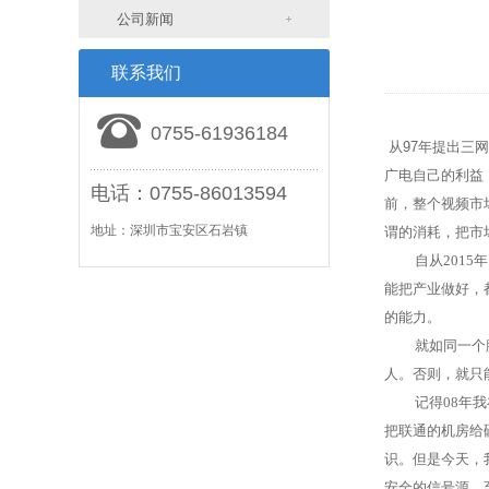
公司新闻
联系我们
0755-61936184
从
97
年提出三网
广电自己的利益
电话：0755-86013594
前，整个视频市
地址：深圳市宝安区石岩镇
谓的消耗，把市
自从
2015
年
能把产业做好，
的能力。
就如同一个
人。否则，就只
记得
08
年我
把联通的机房给
识。但是今天，
安全的信号源，