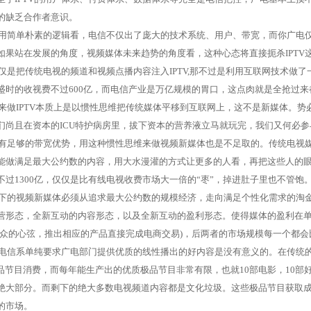
的缺乏合作者意识。
用简单朴素的逻辑看，电信不仅出了庞大的技术系统、用户、带宽，而你广电
如果站在发展的角度，视频媒体未来趋势的角度看，这种心态将直接扼杀
IPTV
仅是把传统电视的频道和视频点播内容注入
IPTV,
那不过是利用互联网技术做了
盛时的收视费不过
600
亿，而电信产业是万亿规模的胃口，这点肉就是全抢过来
来做
IPTV
本质上是以惯性思维把传统媒体平移到互联网上，这不是新媒体。势
们尚且在资本的
ICU
特护病房里，拔下资本的营养液立马就玩完，我们又何必参
有足够的带宽优势，用这种惯性思维来做视频新媒体也是不足取的。传统电视
能做满足最大公约数的内容，用大水漫灌的方式让更多的人看，再把这些人的
不过
1300
亿，仅仅是比有线电视收费市场大一倍的“枣”，掉进肚子里也不管饱
下的视频新媒体必须从追求最大公约数的规模经济，走向满足个性化需求的淘
营形态，全新互动的内容形态，以及全新互动的盈利形态。使得媒体的盈利在
众的心弦，推出相应的产品直接完成电商交易
)
，后两者的市场规模每一个都会
电信系单纯要求广电部门提供优质的线性播出的好内容是没有意义的。在传统
极品节目消费，而每年能生产出的优质极品节目非常有限，也就
10
部电影，
10
部
绝大部分。而剩下的绝大多数电视频道内容都是文化垃圾。这些极品节目获取
的市场。