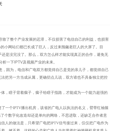
来
导致了整个产业发展的迟滞，不仅损害了电信自己的利益，也损害
小的小网站们都已长成了巨人，反过来觊觎老巨人的大屏了。目
乎还是没完没了。那么，双方怎么样才能实现真正的合作，避免无
分析一下
IPTV
及视频产业的未来。
患，因为，电信和广电双方都觉得自己是党的亲儿子，都觉得自己
无法把另一方当成从属，更确切点儿说，双方谁也不具备独立把控
一体，瞎子背着瘸子，瘸子给瞎子指路，才能成为一个能力超强的
建了一个
IPTV
播出机房，该省的广电人以执法的名义，臂带红袖箍
搞了个数字化改造却还是单向的网络，不思进取，还缺乏合作者意
电信人的做法是，只希望广电把
IPTV
信号接过来，仅仅把广电作为
不着、够不着。这样的心态和广电人当年带着红袖箍砸机房本质上